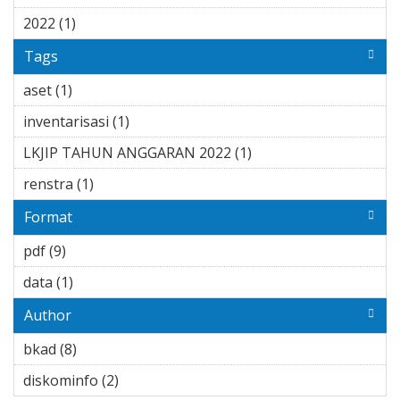
2022 (1)
Apply 2022 filter
Tags
aset (1)
Apply aset filter
inventarisasi (1)
Apply inventarisasi filter
LKJIP TAHUN ANGGARAN 2022 (1)
Apply LKJIP TAHUN
ANGGARAN 2022
renstra (1)
Apply renstra filter
filter
Format
pdf (9)
Apply pdf filter
data (1)
Apply data filter
Author
bkad (8)
Apply bkad filter
diskominfo (2)
Apply diskominfo filter