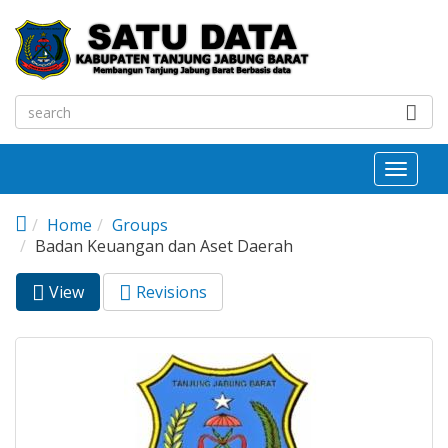
Skip to main content
Toggl
naviga
Home
Groups
Badan Keuangan dan Aset Daerah
View
(active
Revisions
Primary tabs
tab)